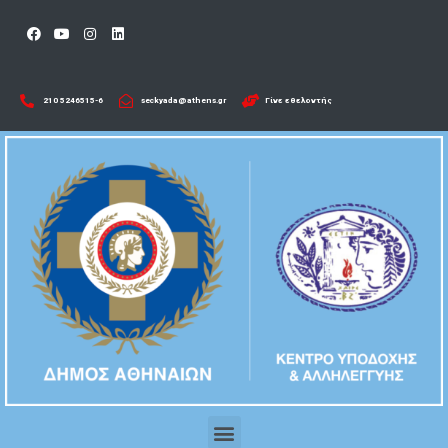
210 5246515-6​
seckyada@athens.gr
Γίνε εθελοντής