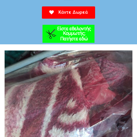
Κάντε Δωρεά