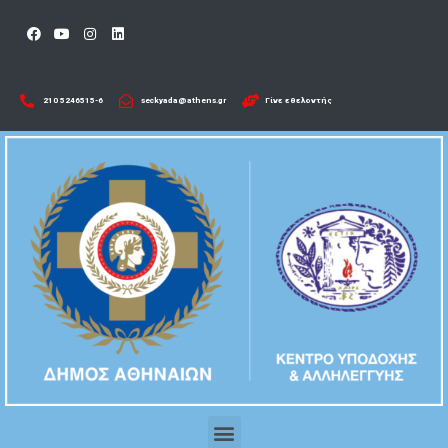
210 5246515-6​
seckyada@athens.gr
Γίνε εθελοντής