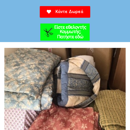
Κάντε Δωρεά