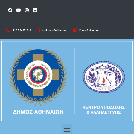
210 5246515-6​
seckyada@athens.gr
Γίνε εθελοντής