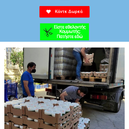
Κάντε Δωρεά