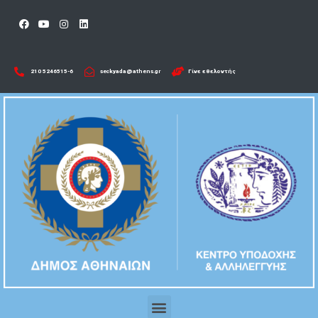
210 5246515-6​
seckyada@athens.gr
Γίνε εθελοντής