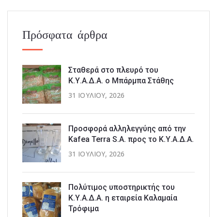
Πρόσφατα άρθρα
Σταθερά στο πλευρό του
Κ.Υ.Α.Δ.Α. ο Μπάρμπα Στάθης
31 ΙΟΥΛΊΟΥ, 2026
Προσφορά αλληλεγγύης από την
Kafea Terra S.A. προς το Κ.Υ.Α.Δ.Α.
31 ΙΟΥΛΊΟΥ, 2026
Πολύτιμος υποστηρικτής του
Κ.Υ.Α.Δ.Α. η εταιρεία Καλαμαία
Τρόφιμα