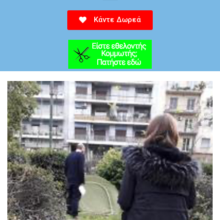
Κάντε Δωρεά