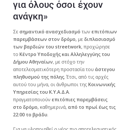
για όλους όσοι έχουν
ανάγκη»
Σε
σημαντικό ανασχεδιασμό
των
επιτόπιων
παρεμβάσεων στον δρόμο,
με
διπλασιασμό
των βαρδιών του streetwork
, προχώρησε
το
Κέντρο Υποδοχής και Αλληλεγγύης του
Δήμου Αθηναίων
, με στόχο την
αποτελεσματικότερη προστασία του
άστεγου
πληθυσμού της πόλης
. Έτσι, από τις αρχές
αυτού του μήνα, οι άνθρωποι της
Κοινωνικής
Υπηρεσίας του Κ.Υ.Α.Δ.Α
.
πραγματοποιούν
επιτόπιες παρεμβάσεις
στο δρόμο,
καθημερινά,
από το πρωί έως τις
22:00 το βράδυ
.
Για να υλοποιηθεί ο νέος πιο αποτελεσματικός