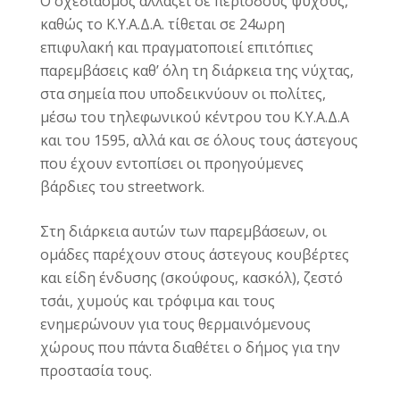
Ο σχεδιασμός αλλάζει σε περιόδους ψύχους,
καθώς το Κ.Υ.Α.Δ.Α. τίθεται σε 24ωρη
επιφυλακή και πραγματοποιεί επιτόπιες
παρεμβάσεις καθ’ όλη τη διάρκεια της νύχτας,
στα σημεία που υποδεικνύουν οι πολίτες,
μέσω του τηλεφωνικού κέντρου του Κ.Υ.Α.Δ.Α
και του 1595, αλλά και σε όλους τους άστεγους
που έχουν εντοπίσει οι προηγούμενες
βάρδιες του streetwork.
Στη διάρκεια αυτών των παρεμβάσεων, οι
ομάδες παρέχουν στους άστεγους κουβέρτες
και είδη ένδυσης (σκούφους, κασκόλ), ζεστό
τσάι, χυμούς και τρόφιμα και τους
ενημερώνουν για τους θερμαινόμενους
χώρους που πάντα διαθέτει ο δήμος για την
προστασία τους.