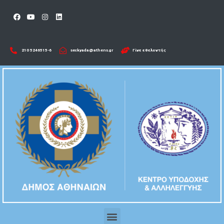
210 5246515-6​
seckyada@athens.gr
Γίνε εθελοντής