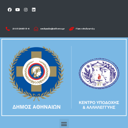
210 5246515-6​
seckyada@athens.gr
Γίνε εθελοντής