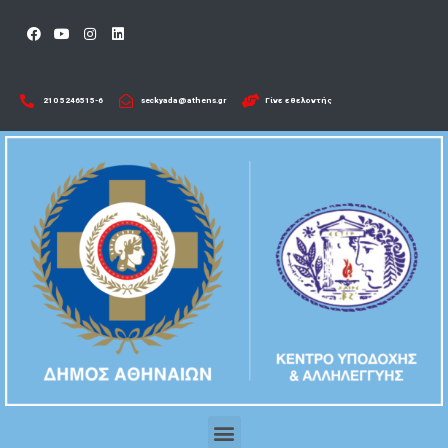
210 5246515-6​
seckyada@athens.gr
Γίνε εθελοντής