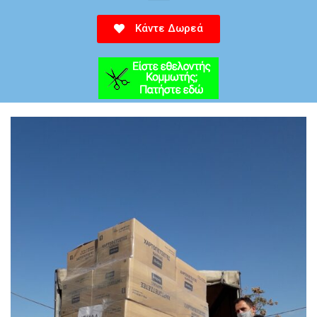
Κάντε Δωρεά