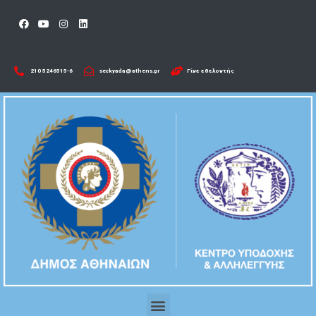
210 5246515-6​
seckyada@athens.gr
Γίνε εθελοντής