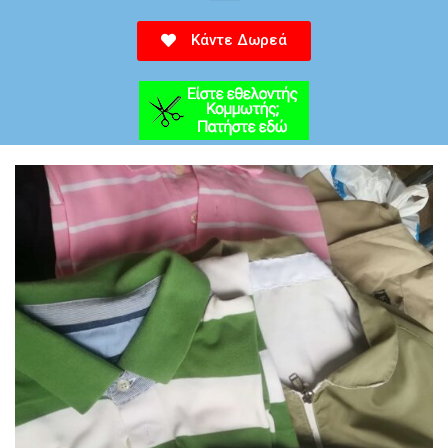
Κάντε Δωρεά