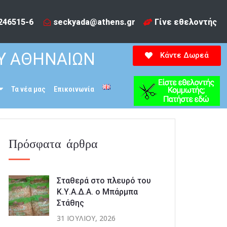
246515-6​
seckyada@athens.gr
Γίνε εθελοντής
Υ ΑΘΗΝΑΙΩΝ
Κάντε Δωρεά
Τα νέα μας
Επικοινωνία
Πρόσφατα άρθρα
Σταθερά στο πλευρό του
Κ.Υ.Α.Δ.Α. ο Μπάρμπα
Στάθης
31 ΙΟΥΛΊΟΥ, 2026