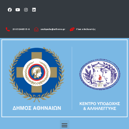
210 5246515-6​
seckyada@athens.gr
Γίνε εθελοντής