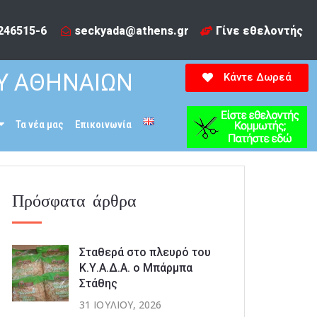
246515-6​
seckyada@athens.gr
Γίνε εθελοντής
Υ ΑΘΗΝΑΙΩΝ
Κάντε Δωρεά
Τα νέα μας
Επικοινωνία
Πρόσφατα άρθρα
Σταθερά στο πλευρό του
Κ.Υ.Α.Δ.Α. ο Μπάρμπα
Στάθης
31 ΙΟΥΛΊΟΥ, 2026