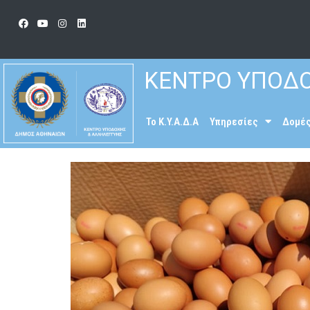
ΚΕΝΤΡΟ ΥΠΟΔΟ
To K.Y.A.Δ.Α
Υπηρεσίες
Δομέ