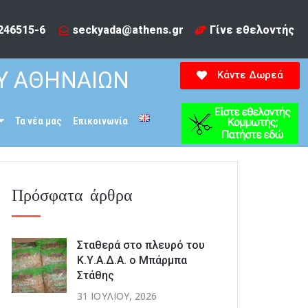
246515-6​
seckyada@athens.gr
Γίνε εθελοντής
Υ ΑΘΗΝΑΙΩΝ
Κάντε Δωρεά
Τα νέα μας
Επικοινωνία
Πρόσφατα άρθρα
Σταθερά στο πλευρό του
Κ.Υ.Α.Δ.Α. ο Μπάρμπα
Στάθης
31 ΙΟΥΛΊΟΥ, 2026