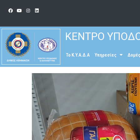
ΚΕΝΤΡΟ ΥΠΟΔΟ
To K.Y.A.Δ.Α
Υπηρεσίες
Δομέ