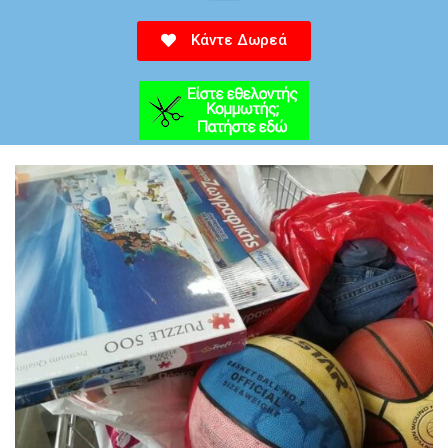
Κάντε Δωρεά