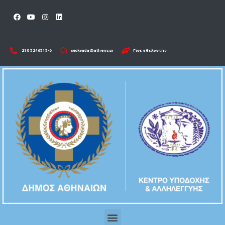
210 5246515-6​
seckyada@athens.gr
Γίνε εθελοντής