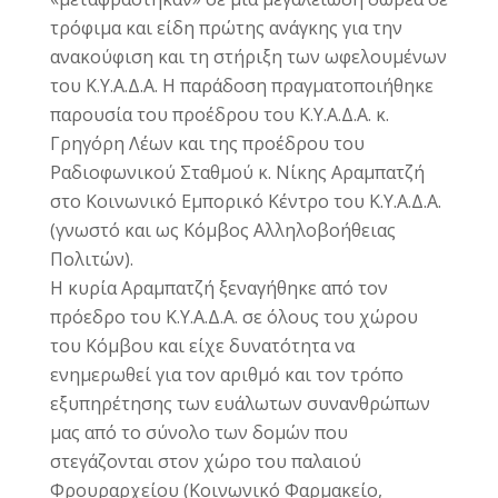
τρόφιμα και είδη πρώτης ανάγκης για την
ανακούφιση και τη στήριξη των ωφελουμένων
του Κ.Υ.Α.Δ.Α. Η παράδοση πραγματοποιήθηκε
παρουσία του προέδρου του Κ.Υ.Α.Δ.Α. κ.
Γρηγόρη Λέων και της προέδρου του
Ραδιοφωνικού Σταθμού κ. Νίκης Αραμπατζή
στο Κοινωνικό Εμπορικό Κέντρο του Κ.Υ.Α.Δ.Α.
(γνωστό και ως Κόμβος Αλληλοβοήθειας
Πολιτών).
Η κυρία Αραμπατζή ξεναγήθηκε από τον
πρόεδρο του Κ.Υ.Α.Δ.Α. σε όλους του χώρου
του Κόμβου και είχε δυνατότητα να
ενημερωθεί για τον αριθμό και τον τρόπο
εξυπηρέτησης των ευάλωτων συνανθρώπων
μας από το σύνολο των δομών που
στεγάζονται στον χώρο του παλαιού
Φρουραρχείου (Κοινωνικό Φαρμακείο,