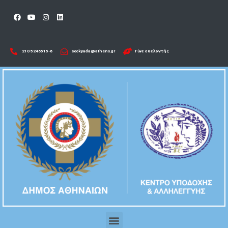
210 5246515-6​
seckyada@athens.gr
Γίνε εθελοντής