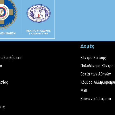
Δομές
να βοηθήσετε
Κέντρο Σίτισης
εά
Πολυδύναμο Κέντρο
Εστία των Αθηνών
ασίας
Κόμβος Αλληλοβοήθε
Mall
Κοινωνικά Ιατρεία
εις