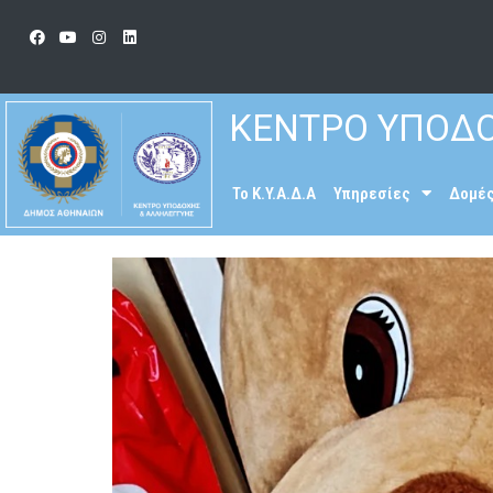
ΚΕΝΤΡΟ ΥΠΟΔΟ
To K.Y.A.Δ.Α
Υπηρεσίες
Δομέ