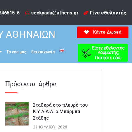
246515-6​
seckyada@athens.gr
Γίνε εθελοντής
Υ ΑΘΗΝΑΙΩΝ
Κάντε Δωρεά
Τα νέα μας
Επικοινωνία
Πρόσφατα άρθρα
Σταθερά στο πλευρό του
Κ.Υ.Α.Δ.Α. ο Μπάρμπα
Στάθης
31 ΙΟΥΛΊΟΥ, 2026