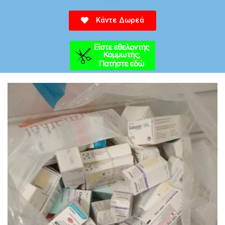
Κάντε Δωρεά