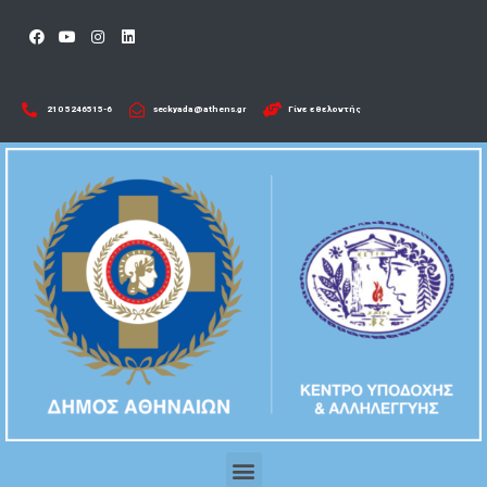
210 5246515-6​
seckyada@athens.gr
Γίνε εθελοντής