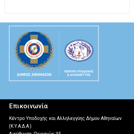
Επικοινωνία
Κέντρο Υποδοχής και Αλληλεγγύης Δήμου Αθηναίων
(Κ.Υ.Α.Δ.Α.)
Διεύθυνση: Πειραιώς 35