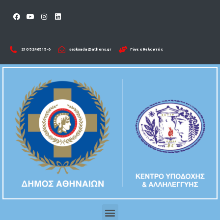
210 5246515-6​
seckyada@athens.gr
Γίνε εθελοντής