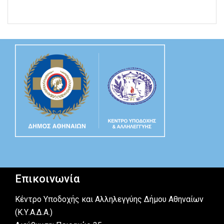
Επικοινωνία
Κέντρο Υποδοχής και Αλληλεγγύης Δήμου Αθηναίων
(Κ.Υ.Α.Δ.Α.)