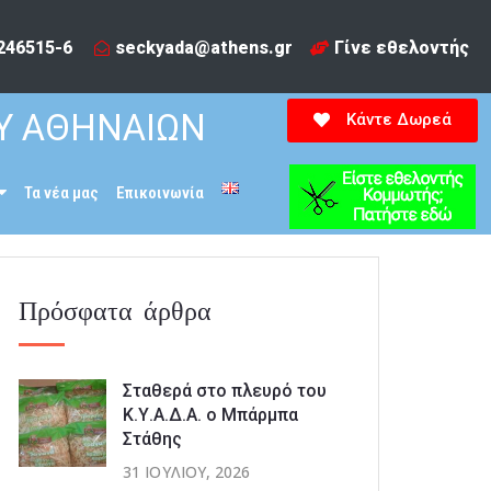
246515-6​
seckyada@athens.gr
Γίνε εθελοντής
Υ ΑΘΗΝΑΙΩΝ
Κάντε Δωρεά
Τα νέα μας
Επικοινωνία
Πρόσφατα άρθρα
Σταθερά στο πλευρό του
Κ.Υ.Α.Δ.Α. ο Μπάρμπα
Στάθης
31 ΙΟΥΛΊΟΥ, 2026