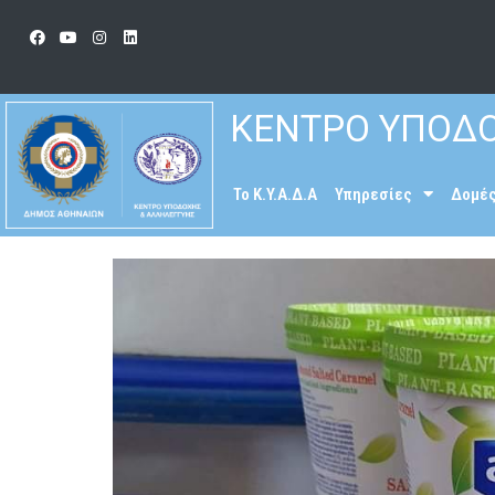
ΚΕΝΤΡΟ ΥΠΟΔΟ
To K.Y.A.Δ.Α
Υπηρεσίες
Δομέ