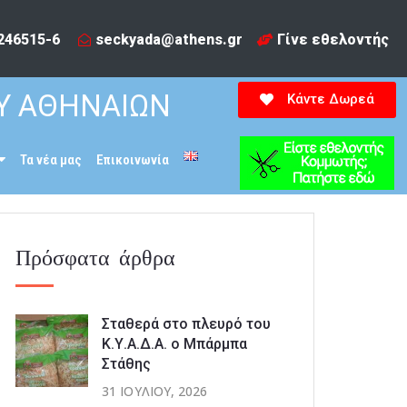
246515-6​
seckyada@athens.gr
Γίνε εθελοντής
Υ ΑΘΗΝΑΙΩΝ
Κάντε Δωρεά
Τα νέα μας
Επικοινωνία
Πρόσφατα άρθρα
Σταθερά στο πλευρό του
Κ.Υ.Α.Δ.Α. ο Μπάρμπα
Στάθης
31 ΙΟΥΛΊΟΥ, 2026