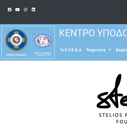
ΚΕΝΤΡΟ ΥΠΟΔΟ
To K.Y.A.Δ.Α
Υπηρεσίες
Δομέ