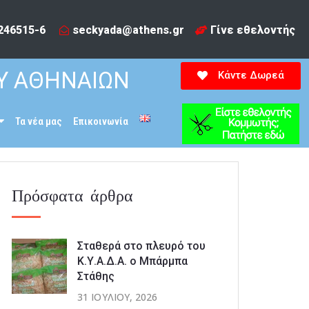
246515-6​
seckyada@athens.gr
Γίνε εθελοντής
Υ ΑΘΗΝΑΙΩΝ
Κάντε Δωρεά
Τα νέα μας
Επικοινωνία
Πρόσφατα άρθρα
Σταθερά στο πλευρό του
Κ.Υ.Α.Δ.Α. ο Μπάρμπα
Στάθης
31 ΙΟΥΛΊΟΥ, 2026