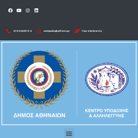
210 5246515-6​
seckyada@athens.gr
Γίνε εθελοντής