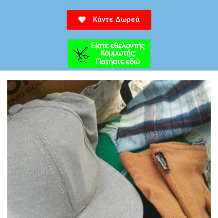
Κάντε Δωρεά