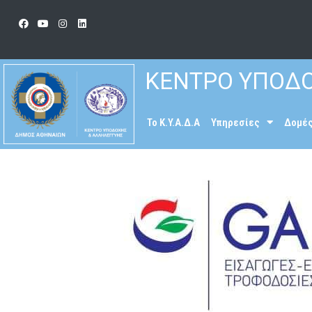
ΚΕΝΤΡΟ ΥΠΟΔΟ
To K.Y.A.Δ.Α
Υπηρεσίες
Δομέ