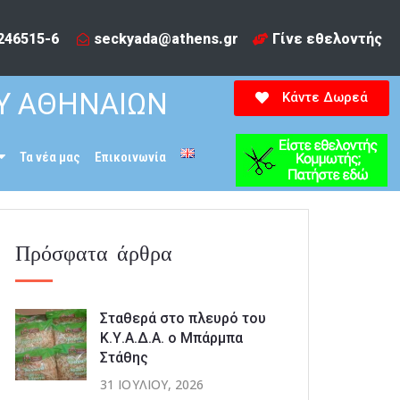
246515-6​
seckyada@athens.gr
Γίνε εθελοντής
Υ ΑΘΗΝΑΙΩΝ
Κάντε Δωρεά
Τα νέα μας
Επικοινωνία
Πρόσφατα άρθρα
Σταθερά στο πλευρό του
Κ.Υ.Α.Δ.Α. ο Μπάρμπα
Στάθης
31 ΙΟΥΛΊΟΥ, 2026