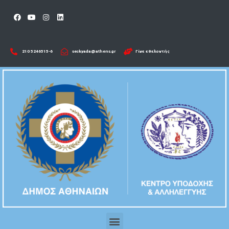
210 5246515-6​
seckyada@athens.gr
Γίνε εθελοντής