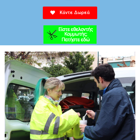
Κάντε Δωρεά