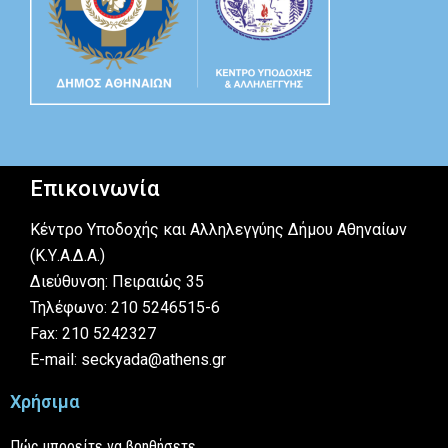
Επικοινωνία
Κέντρο Υποδοχής και Αλληλεγγύης Δήμου Αθηναίων
(Κ.Υ.Α.Δ.Α.)
Διεύθυνση: Πειραιώς 35
Τηλέφωνο: 210 5246515-6
Fax: 210 5242327
E-mail: seckyada@athens.gr
Χρήσιμα
Πώς μπορείτε να βοηθήσετε