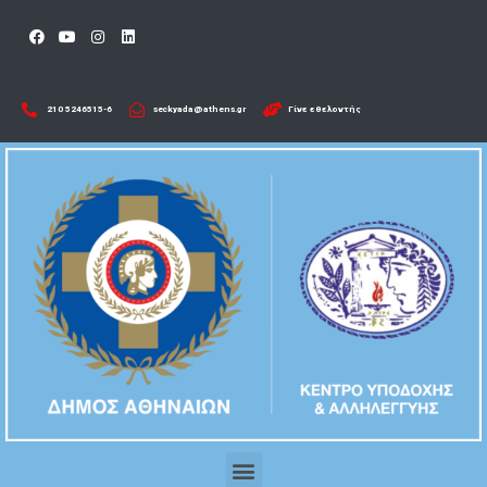
210 5246515-6​
seckyada@athens.gr
Γίνε εθελοντής