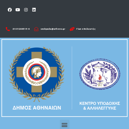
210 5246515-6​
seckyada@athens.gr
Γίνε εθελοντής