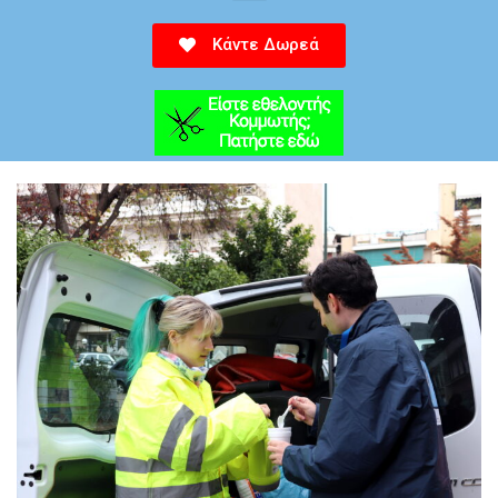
Κάντε Δωρεά