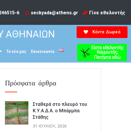
246515-6​
seckyada@athens.gr
Γίνε εθελοντής
Υ ΑΘΗΝΑΙΩΝ
Κάντε Δωρεά
Τα νέα μας
Επικοινωνία
Πρόσφατα άρθρα
Σταθερά στο πλευρό του
Κ.Υ.Α.Δ.Α. ο Μπάρμπα
Στάθης
31 ΙΟΥΛΊΟΥ, 2026