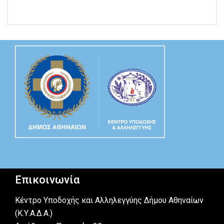
Επικοινωνία
Κέντρο Υποδοχής και Αλληλεγγύης Δήμου Αθηναίων
(Κ.Υ.Α.Δ.Α.)