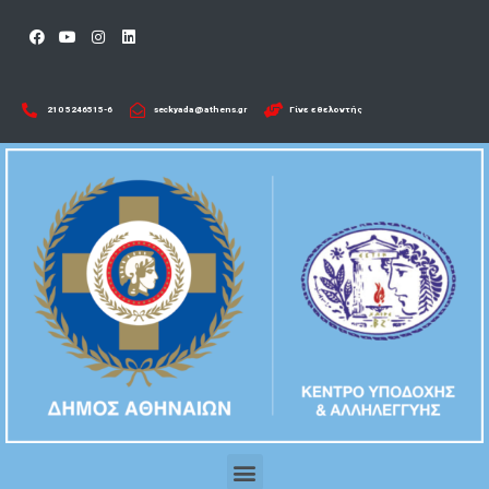
210 5246515-6​
seckyada@athens.gr
Γίνε εθελοντής