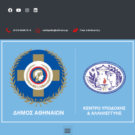
210 5246515-6​
seckyada@athens.gr
Γίνε εθελοντής