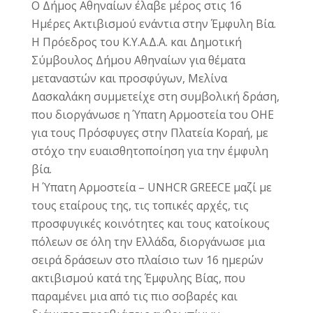
Ο Δήμος Αθηναίων έλαβε μέρος στις 16
Ημέρες Ακτιβισμού ενάντια στην Έμφυλη Βία.
Η
Πρόεδρος του Κ.Υ.Α.Δ.Α.
και Δημοτική
Σύμβουλος Δήμου Αθηναίων
για θέματα
μεταναστών και προσφύγων, Μελίνα
Δασκαλάκη
συμμετείχε στη συμβολική δράση,
που διοργάνωσε η Ύπατη Αρμοστεία του ΟΗΕ
για τους Πρόσφυγες στην Πλατεία Κοραή, με
στόχο την ευαισθητοποίηση για την έμφυλη
βία.
Η Ύπατη Αρμοστεία –
UNHCR GREECE
μαζί με
τους εταίρους της, τις τοπικές αρχές, τις
προσφυγικές κοινότητες και τους κατοίκους
πόλεων σε όλη την Ελλάδα, διοργάνωσε μια
σειρά δράσεων στο πλαίσιο των 16 ημερών
ακτιβισμού κατά της Έμφυλης Βίας, που
παραμένει μια από τις πιο σοβαρές και