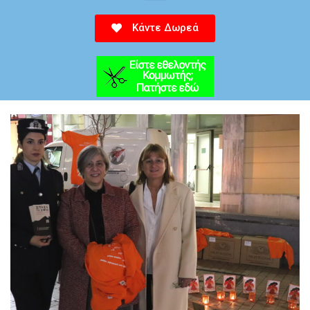
Κάντε Δωρεά