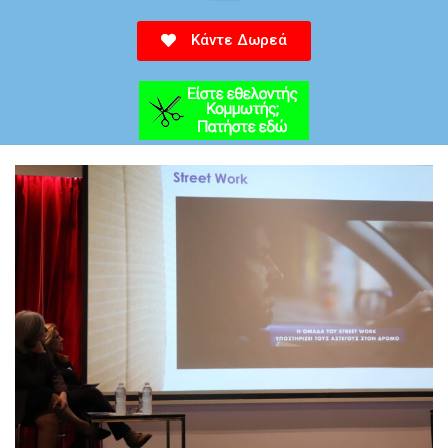
Κάντε Δωρεά