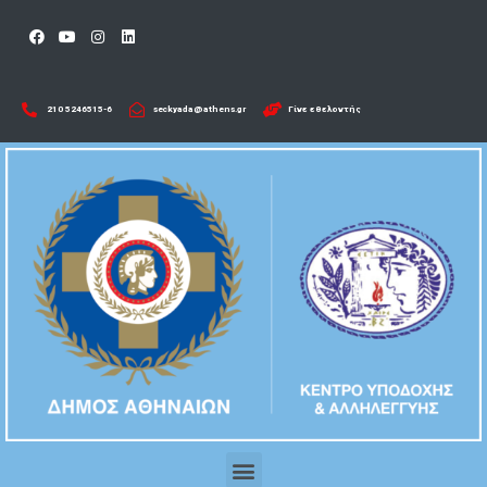
210 5246515-6​
seckyada@athens.gr
Γίνε εθελοντής