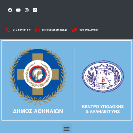
210 5246515-6​
seckyada@athens.gr
Γίνε εθελοντής