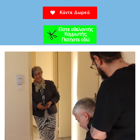
Κάντε Δωρεά