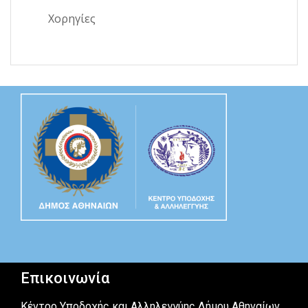
Χορηγίες
Επικοινωνία
Κέντρο Υποδοχής και Αλληλεγγύης Δήμου Αθηναίων