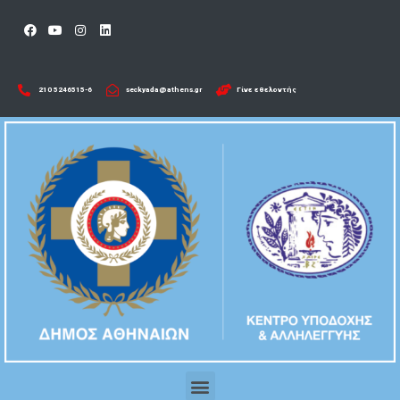
210 5246515-6​
seckyada@athens.gr
Γίνε εθελοντής