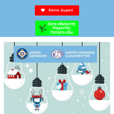
Κάντε Δωρεά