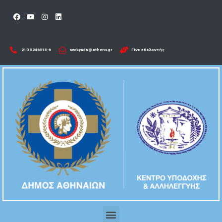
210 5246515-6​
seckyada@athens.gr
Γίνε εθελοντής