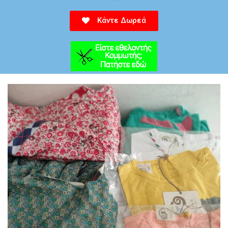
Κάντε Δωρεά