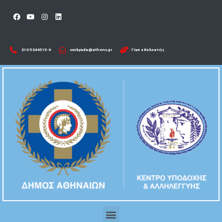
210 5246515-6​
seckyada@athens.gr
Γίνε εθελοντής