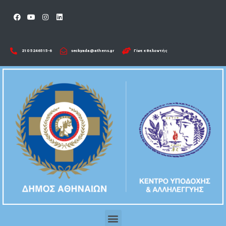
210 5246515-6​
seckyada@athens.gr
Γίνε εθελοντής