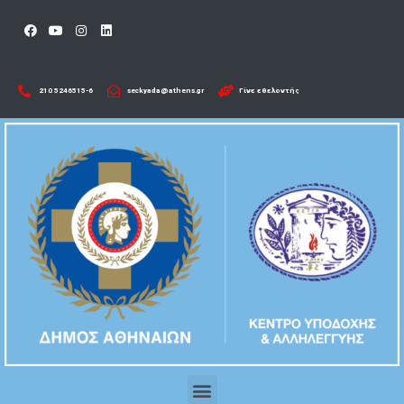
210 5246515-6​
seckyada@athens.gr
Γίνε εθελοντής