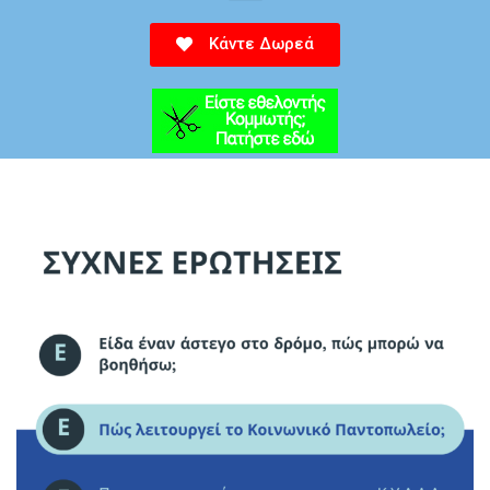
Κάντε Δωρεά