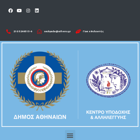
210 5246515-6​
seckyada@athens.gr
Γίνε εθελοντής