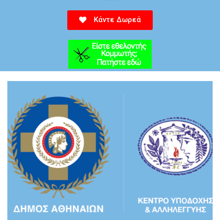
Κάντε Δωρεά