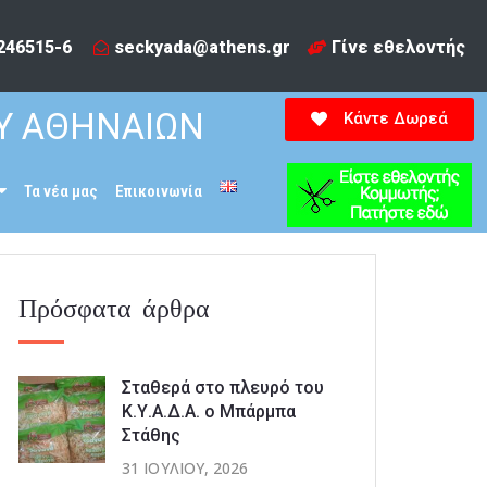
246515-6​
seckyada@athens.gr
Γίνε εθελοντής
Υ ΑΘΗΝΑΙΩΝ
Κάντε Δωρεά
Τα νέα μας
Επικοινωνία
Πρόσφατα άρθρα
Σταθερά στο πλευρό του
Κ.Υ.Α.Δ.Α. ο Μπάρμπα
Στάθης
31 ΙΟΥΛΊΟΥ, 2026