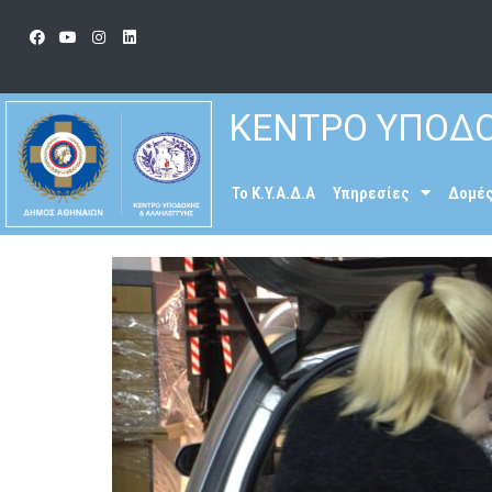
ΚΕΝΤΡΟ ΥΠΟΔΟ
To K.Y.A.Δ.Α
Υπηρεσίες
Δομέ