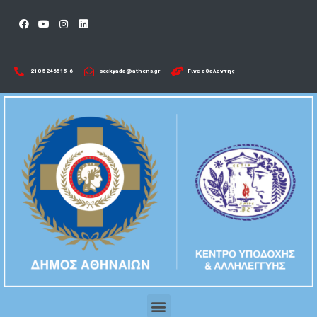
210 5246515-6​
seckyada@athens.gr
Γίνε εθελοντής