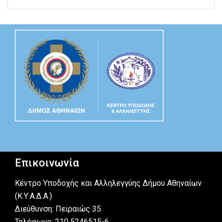
Επικοινωνία
Κέντρο Υποδοχής και Αλληλεγγύης Δήμου Αθηναίων
(Κ.Υ.Α.Δ.Α.)
Διεύθυνση: Πειραιώς 35
Τηλέφωνο: 210 5246515-6