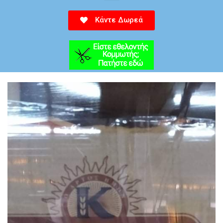
Κάντε Δωρεά