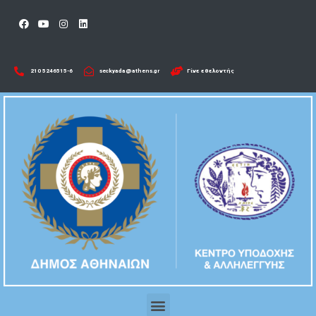
210 5246515-6​
seckyada@athens.gr
Γίνε εθελοντής