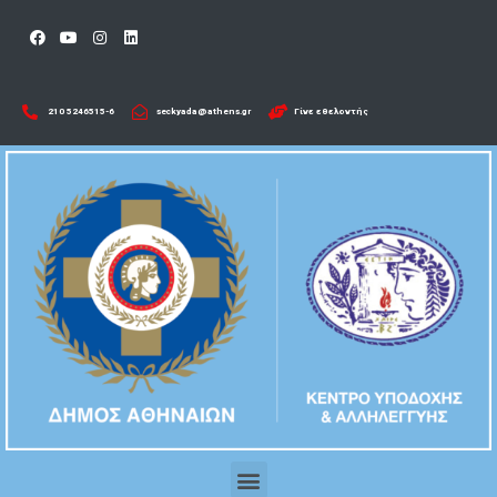
210 5246515-6​
seckyada@athens.gr
Γίνε εθελοντής