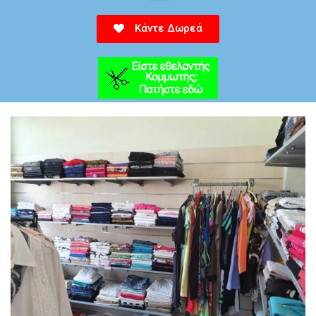
Κάντε Δωρεά