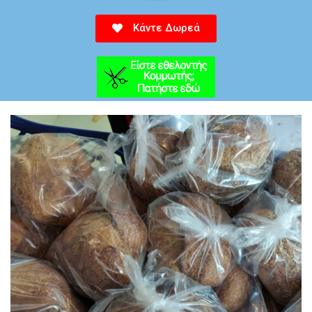
Κάντε Δωρεά