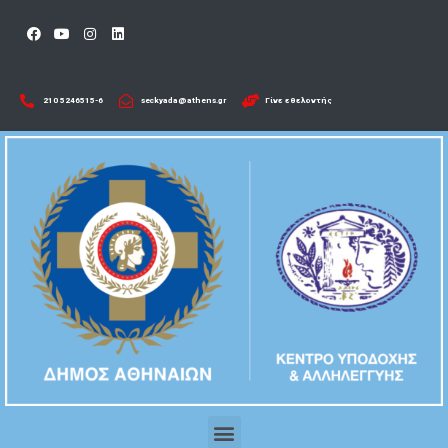
210 5246515-6​
seckyada@athens.gr
Γίνε εθελοντής