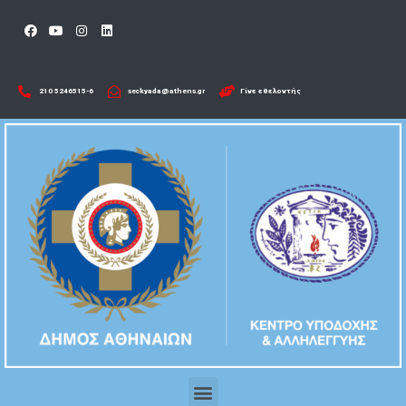
210 5246515-6​
seckyada@athens.gr
Γίνε εθελοντής