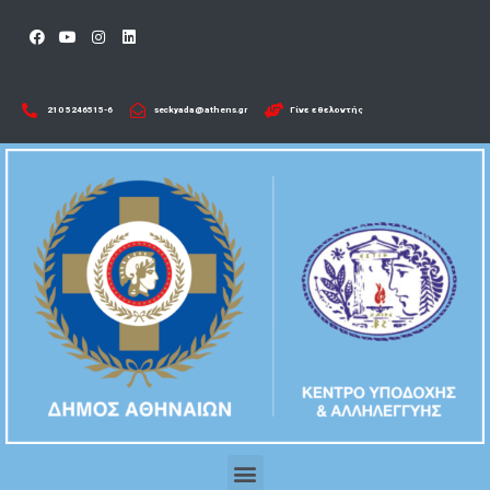
210 5246515-6​
seckyada@athens.gr
Γίνε εθελοντής