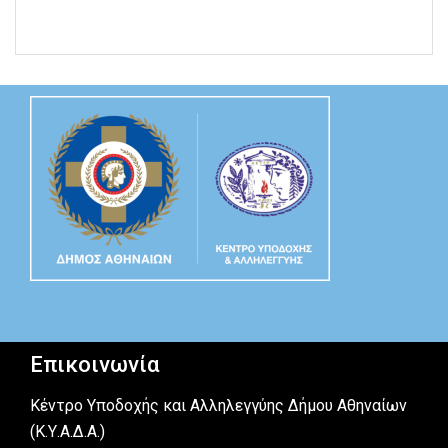
Επικοινωνία
Κέντρο Υποδοχής και Αλληλεγγύης Δήμου Αθηναίων
(Κ.Υ.Α.Δ.Α.)