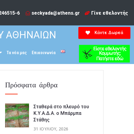
246515-6​
seckyada@athens.gr
Γίνε εθελοντής
Υ ΑΘΗΝΑΙΩΝ
Κάντε Δωρεά
Τα νέα μας
Επικοινωνία
Πρόσφατα άρθρα
Σταθερά στο πλευρό του
Κ.Υ.Α.Δ.Α. ο Μπάρμπα
Στάθης
31 ΙΟΥΛΊΟΥ, 2026