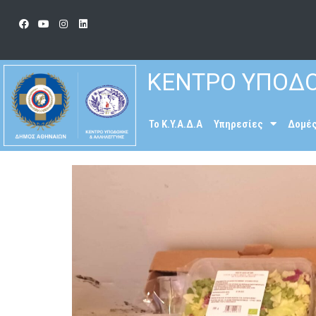
ΚΕΝΤΡΟ ΥΠΟΔΟ
To K.Y.A.Δ.Α
Υπηρεσίες
Δομέ