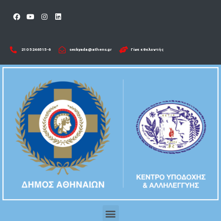
210 5246515-6​
seckyada@athens.gr
Γίνε εθελοντής