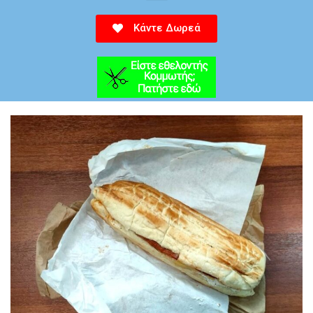
Κάντε Δωρεά