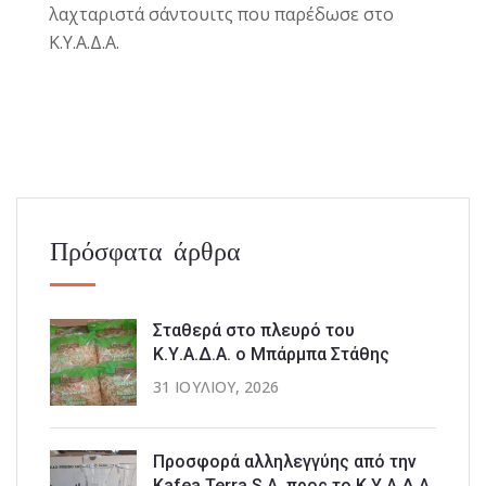
λαχταριστά σάντουιτς που παρέδωσε στο
Κ.Υ.Α.Δ.Α.
Πρόσφατα άρθρα
Σταθερά στο πλευρό του
Κ.Υ.Α.Δ.Α. ο Μπάρμπα Στάθης
31 ΙΟΥΛΊΟΥ, 2026
Προσφορά αλληλεγγύης από την
Kafea Terra S.A. προς το Κ.Υ.Α.Δ.Α.