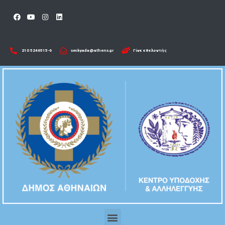
210 5246515-6​
seckyada@athens.gr
Γίνε εθελοντής