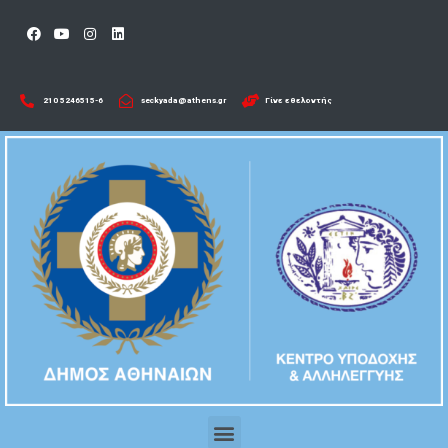
210 5246515-6​
seckyada@athens.gr
Γίνε εθελοντής