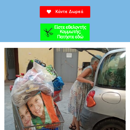
Κάντε Δωρεά