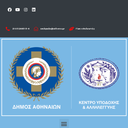
210 5246515-6​
seckyada@athens.gr
Γίνε εθελοντής