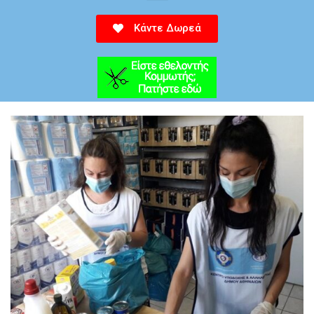
Κάντε Δωρεά