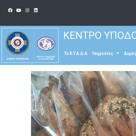
ΚΕΝΤΡΟ ΥΠΟΔΟ
To K.Y.A.Δ.Α
Υπηρεσίες
Δομέ