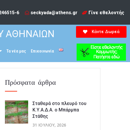
246515-6​
seckyada@athens.gr
Γίνε εθελοντής
Υ ΑΘΗΝΑΙΩΝ
Κάντε Δωρεά
Τα νέα μας
Επικοινωνία
Πρόσφατα άρθρα
Σταθερά στο πλευρό του
Κ.Υ.Α.Δ.Α. ο Μπάρμπα
Στάθης
31 ΙΟΥΛΊΟΥ, 2026