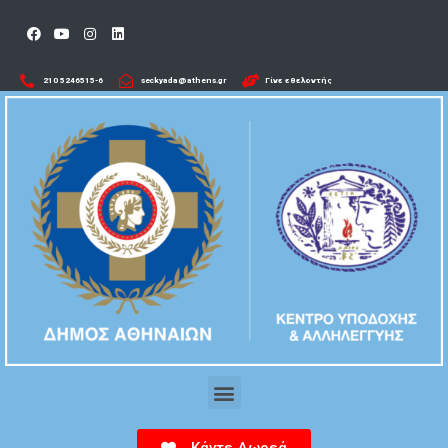
210 5246515-6​
seckyada@athens.gr
Γίνε εθελοντής