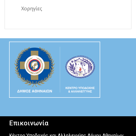
Χορηγίες
Επικοινωνία
Κέντρο Υποδοχής και Αλληλεγγύης Δήμου Αθηναίων